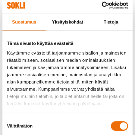
29.06.2026
Suostumus
Yksityiskohdat
Tietoja
Jatkamme koetoimintaa valmistelevia töitä kaivospiirillä
elokuun alusta. Töihin kuuluu mm. puuston poistoa
Tämä sivusto käyttää evästeitä
koerikastamon alueella.
Käytämme evästeitä tarjoamamme sisällön ja mainosten
räätälöimiseen, sosiaalisen median ominaisuuksien
Töiden käynnistäminen perustuu Lupa- ja
tukemiseen ja kävijämäärämme analysoimiseen. Lisäksi
valvontaviraston 12.6.2026 antamaan lausuntoon, jonka
jaamme sosiaalisen median, mainosalan ja analytiikka-
mukaan valmistelevien töiden aloittamiselle
alan kumppaneillemme tietoja siitä, miten käytät
suunnitellulla koerikastamon alueella ei ole
sivustoamme. Kumppanimme voivat yhdistää näitä
ympäristönsuojelu- tai vesilaista aiheutuvaa estettä.
tietoja muihin tietoihin, joita olet antanut heille tai joita on
kerätty, kun olet käyttänyt heidän palvelujaan.
Valmistelevat työt sijoittuvat lainvoimaisen kaivospiirin
alueelle, ja niissä noudatetaan viranomaisohjeita ja -
Suostumuksen
määräyksiä. Työssä kiinnitetään erityistä huomiota
Välttämätön
valinta
ympäristövaikutusten ennakointiin ja hallintaan. Pääosa
valmistelevista töistä kohdennetaan koerikastamon