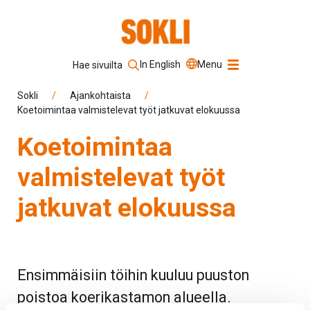
In English
Menu
Hae sivuilta
Hakusana
Sokli
/
Ajankohtaista
/
Koetoimintaa valmistelevat työt jatkuvat elokuussa
Koetoimintaa
Hae sivustolta
valmistelevat työt
jatkuvat elokuussa
Ensimmäisiin töihin kuuluu puuston
poistoa koerikastamon alueella.