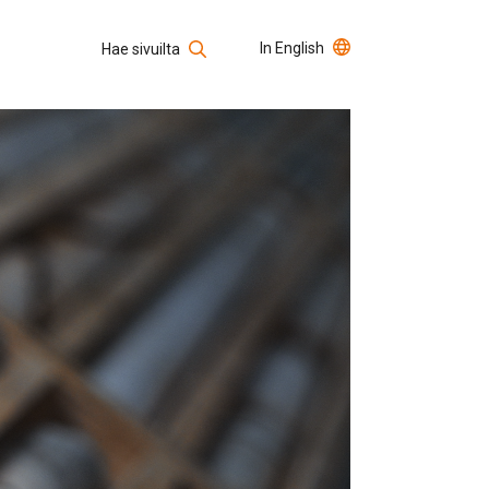
In English
Hae sivuilta
Usein kysytyt kysymykset
Avoimet työpaikat
Hae sivustolta