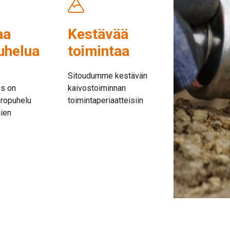
aa
Kestävää
uhelua
toimintaa
Sitoudumme kestävän
ys on
kaivostoiminnan
oropuhelu
toimintaperiaatteisiin
mien