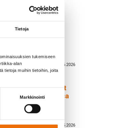
Tietoja
 ominaisuuksien tukemiseen
tiikka-alan
Uutinen
/
29.06.2026
ietoja muihin tietoihin, joita
Koetoimintaa
valmistelevat työt
jatkuvat elokuussa
Markkinointi
Uutinen
/
12.05.2026