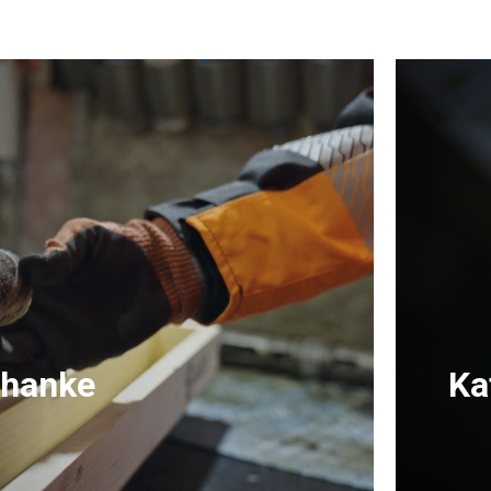
-hanke
Ka