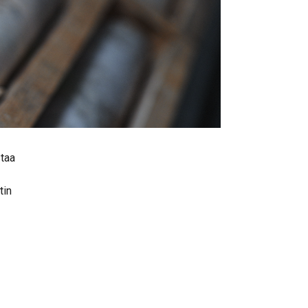
staa
tin