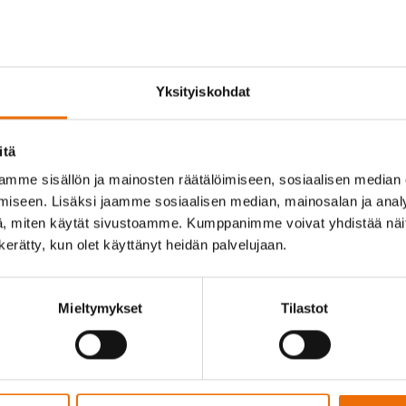
si videon.
Yksityiskohdat
et
itä
mme sisällön ja mainosten räätälöimiseen, sosiaalisen median
iseen. Lisäksi jaamme sosiaalisen median, mainosalan ja analy
Tapahtuma
/
04.07.2026
, miten käytät sivustoamme. Kumppanimme voivat yhdistää näitä t
n kerätty, kun olet käyttänyt heidän palvelujaan.
Sokli mukana Savukosken
kesätapahtumissa
Mieltymykset
Tilastot
Uutinen
/
17.06.2026