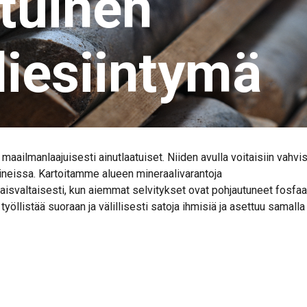
tuinen
liesiintymä
aailmanlaajuisesti ainutlaatuiset. Niiden avulla voitaisiin vahvi
ineissa. Kartoitamme alueen mineraalivarantoja
isvaltaisesti, kun aiemmat selvitykset ovat pohjautuneet fosfaa
yöllistää suoraan ja välillisesti satoja ihmisiä ja asettuu samalla