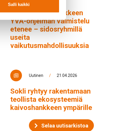
Salli kaikki
Soklin kaivoshankkeen
YVA-ohjelman valmistelu
etenee – sidosryhmillä
useita
vaikutusmahdollisuuksia
Uutinen
/
21.04.2026
Sokli ryhtyy rakentamaan
teollista ekosysteemiä
kaivoshankkeen ympärille
Selaa uutisarkistoa