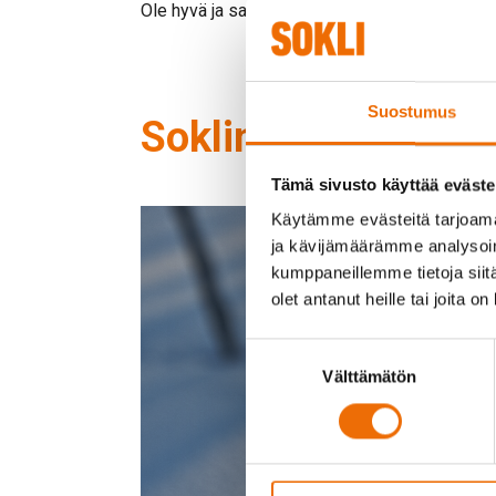
Ole hyvä ja salli
markkinointi cookiet
katsoakse
Suostumus
Soklin ajankohtais
Tämä sivusto käyttää eväste
Käytämme evästeitä tarjoama
ja kävijämäärämme analysoim
kumppaneillemme tietoja siitä
olet antanut heille tai joita o
Suostumuksen
Välttämätön
valinta