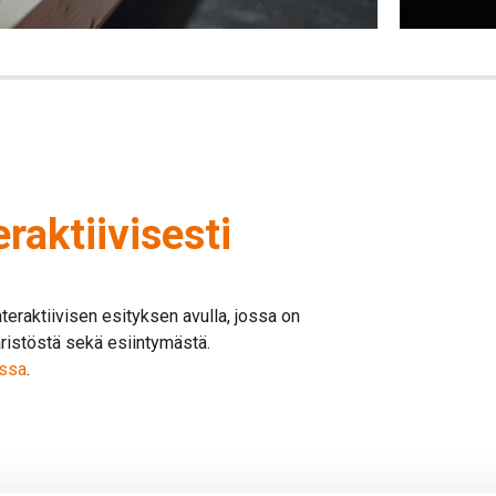
eraktiivisesti
teraktiivisen esityksen avulla, jossa on
päristöstä sekä esiintymästä.
ssa
.