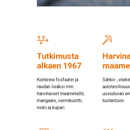
Tutkimusta
Harvina
alkaen 1967
maamet
Kohteina fosfaatin ja
Sähkö-, elektr
raudan lisäksi mm.
autoteollisu
harvinaiset maametallit,
uusiutuvan en
mangaani, vermikuliitti,
tuotantoon
niobi ja kupari