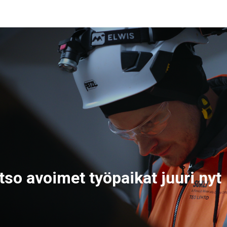
tso avoimet työpaikat juuri nyt
Lue lisää