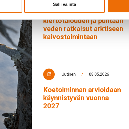
Salli valinta
MINERVA-hanke tuo
kiertotalouden ja puhtaan
veden ratkaisut arktiseen
kaivostoimintaan
Uutinen
/
08.05.2026
Koetoiminnan arvioidaan
käynnistyvän vuonna
2027