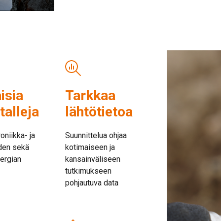
isia
Tarkkaa
alleja
lähtötietoa
oniikka- ja
Suunnittelua ohjaa
uden sekä
kotimaiseen ja
ergian
kansainväliseen
tutkimukseen
pohjautuva data