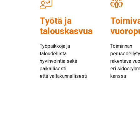
Työtä ja
Toimiv
talouskasvua
vuorop
Työpaikkoja ja
Toiminnan
taloudellista
perusedellyt
hyvinvointia sekä
rakentava vu
paikallisesti
eri sidosryh
että valtakunnallisesti
kanssa