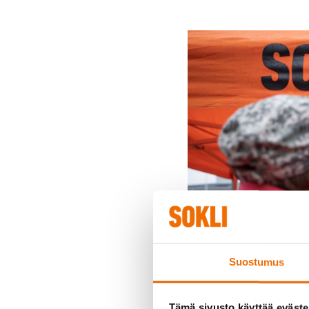
Suostumus
Tämä sivusto käyttää eväste