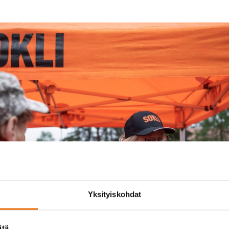
Yksityiskohdat
itä