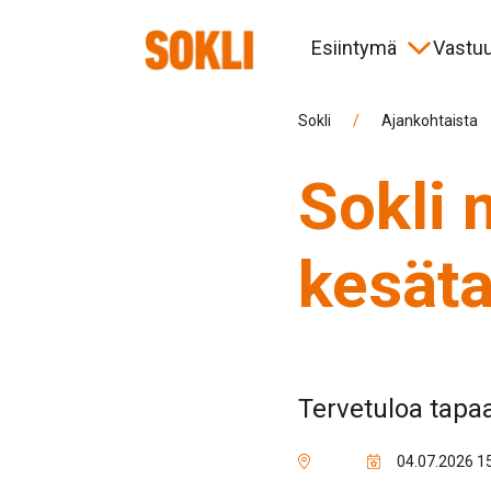
Esiintymä
Vastuu
Koetoiminta
Ympäristö ja elinkeinot
Uutiset
Hallinnointi
Aika
Paik
Tap
More
Sokli
/
Ajankohtaista
Sokli
Tietoa urakoitsijoille
Spon
kesät
Tervetuloa tapa
04.07.2026 15