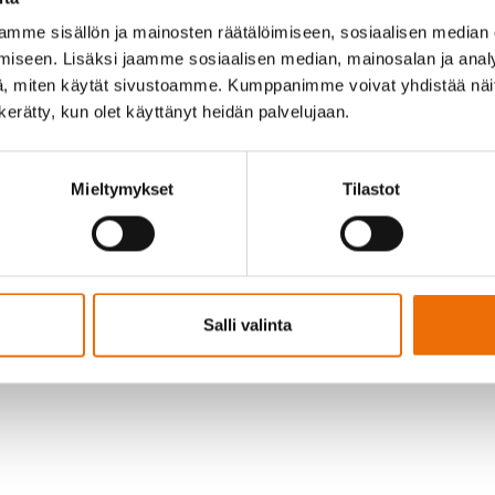
mme sisällön ja mainosten räätälöimiseen, sosiaalisen median
iseen. Lisäksi jaamme sosiaalisen median, mainosalan ja analy
, miten käytät sivustoamme. Kumppanimme voivat yhdistää näitä t
n kerätty, kun olet käyttänyt heidän palvelujaan.
Mieltymykset
Tilastot
issa Savukosken kesätapahtumissa:
a
Salli valinta