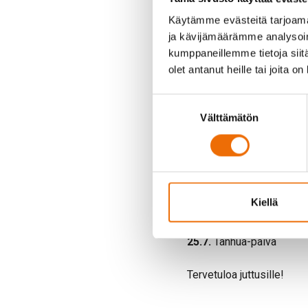
Käytämme evästeitä tarjoama
ja kävijämäärämme analysoim
kumppaneillemme tietoja siitä
olet antanut heille tai joita o
Suostumuksen
Välttämätön
valinta
Sokli on mukana seuraav
4.7.
Martin kylätapahtum
Kiellä
11.7.
Savukoski-päivät
25.7.
Tanhua-päivä
Tervetuloa juttusille!