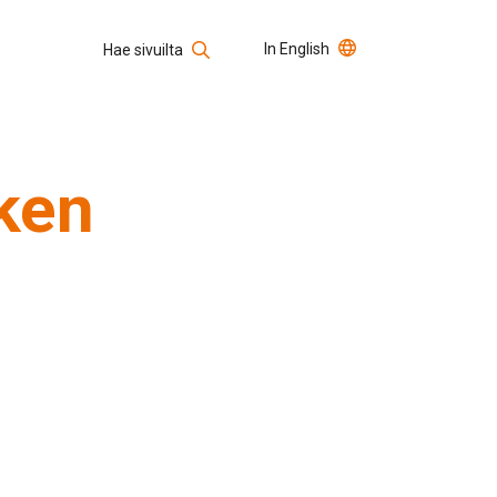
In English
Hae sivuilta
Usein kysytyt kysymykset
Avoimet työpaikat
Hae sivustolta
ken