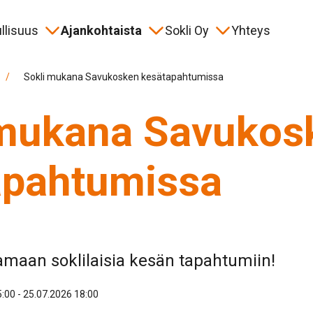
llisuus
Ajankohtaista
Sokli Oy
Yhteys
jana
allinen yhteistyö
ahtumat
 than a Mine -hanke
Historia
Turvallisuus
Materiaalipankki
Hakusana
/
Sokli mukana Savukosken kesätapahtumissa
 mukana Savukos
sorointi
apahtumissa
amaan soklilaisia kesän tapahtumiin!
:00 - 25.07.2026 18:00