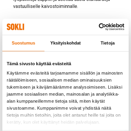
vastuulliselle kaivostoiminnalle.
Enemmän kuin kaivos
Suostumus
Yksityiskohdat
Tietoja
More than a Mine -hanke pilotoi uuden sukupolven
Tämä sivusto käyttää evästeitä
kaivos- ja prosessointiteknologioita sekä laajentaa
Käytämme evästeitä tarjoamamme sisällön ja mainosten
arvoketjua korkean jalostusasteen tuotteisiin, kuten kuten
räätälöimiseen, sosiaalisen median ominaisuuksien
sähköautojen akkukemikaaleihin ja tuulivoimaloiden
tukemiseen ja kävijämäärämme analysoimiseen. Lisäksi
kestomagneetteihin, joiden kysyntä kasvaa voimakkaasti
jaamme sosiaalisen median, mainosalan ja analytiikka-
energiamurroksen myötä.
alan kumppaneillemme tietoja siitä, miten käytät
sivustoamme. Kumppanimme voivat yhdistää näitä
Ohjelma rakentuu kuuden toisiinsa kytkeytyvän
tietoja muihin tietoihin, joita olet antanut heille tai joita on
työpaketin ympärille. Näin mineraaliesiintymästä
kerätty, kun olet käyttänyt heidän palvelujaan.
muodostuu teollinen ekosysteemi.