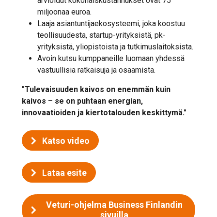
arvioidut kokonaiskustannukset ovat 75
miljoonaa euroa.
Laaja asiantuntijaekosysteemi, joka koostuu
teollisuudesta, startup-yrityksistä, pk-
yrityksistä, yliopistoista ja tutkimuslaitoksista.
Avoin kutsu kumppaneille luomaan yhdessä
vastuullisia ratkaisuja ja osaamista.
"Tulevaisuuden kaivos on enemmän kuin
kaivos – se on puhtaan energian,
innovaatioiden ja kiertotalouden keskittymä."
Katso video
Lataa esite
Veturi-ohjelma Business Finlandin
sivuilla