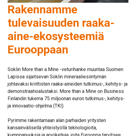
Rakennamme
tulevaisuuden raaka-
aine-ekosysteemiä
Eurooppaan
Soklin More than a Mine -veturihanke muuntaa Suomen
Lapissa sijaitsevan Soklin mineraaliesiintymän
johtavaksi kriittisten raaka-aineiden tutkimus-, kehitys- ja
demonstraatioalustaksi. More than a Mine on Business
Finlandin tukema 75 miljoonan euron tutkimus-, kehitys-
ja innovaatio-ohjelma (TKI).
Pyrimme rakentamaan alan parhaiden yritysten
kansainvälisellä yhteistyöllä teknologioita,
kumppanuuksia ja arvoketjuja, joita Eurooppa tarvitsee