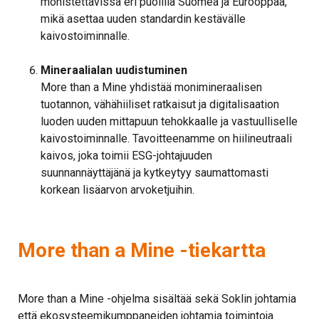
monistettavissa eri puolilla Suomea ja Eurooppaa,
mikä asettaa uuden standardin kestävälle
kaivostoiminnalle.
Mineraalialan uudistuminen
More than a Mine yhdistää monimineraalisen
tuotannon, vähähiiliset ratkaisut ja digitalisaation
luoden uuden mittapuun tehokkaalle ja vastuulliselle
kaivostoiminnalle. Tavoitteenamme on hiilineutraali
kaivos, joka toimii ESG-johtajuuden
suunnannäyttäjänä ja kytkeytyy saumattomasti
korkean lisäarvon arvoketjuihin.
More than a Mine -tiekartta
More than a Mine -ohjelma sisältää sekä Soklin johtamia
että ekosysteemikumppaneiden johtamia toimintoja.