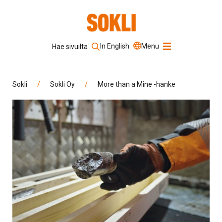
In English
Menu
Hae sivuilta
Hakusana
Sokli
/
Sokli Oy
/
More than a Mine -hanke
Hae sivustolta