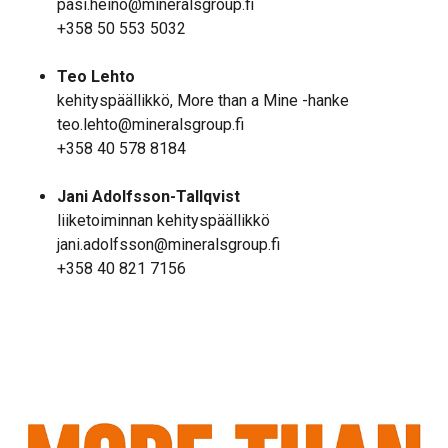
pasi.heino@mineralsgroup.fi
+358 50 553 5032
Teo Lehto
kehityspäällikkö, More than a Mine -hanke
teo.lehto@mineralsgroup.fi
+358 40 578 8184
Jani Adolfsson-Tallqvist
liiketoiminnan kehityspäällikkö
jani.adolfsson@mineralsgroup.fi
+358 40 821 7156