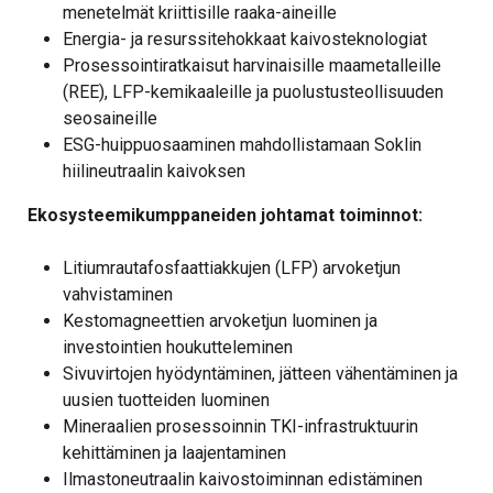
menetelmät kriittisille raaka-aineille
Energia- ja resurssitehokkaat kaivosteknologiat
Prosessointiratkaisut harvinaisille maametalleille
(REE), LFP-kemikaaleille ja puolustusteollisuuden
seosaineille
ESG-huippuosaaminen mahdollistamaan Soklin
hiilineutraalin kaivoksen
Ekosysteemikumppaneiden johtamat toiminnot:
Litiumrautafosfaattiakkujen (LFP) arvoketjun
vahvistaminen
Kestomagneettien arvoketjun luominen ja
investointien houkutteleminen
Sivuvirtojen hyödyntäminen, jätteen vähentäminen ja
uusien tuotteiden luominen
Mineraalien prosessoinnin TKI-infrastruktuurin
kehittäminen ja laajentaminen
Ilmastoneutraalin kaivostoiminnan edistäminen