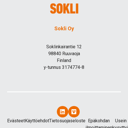
Sokli Oy
Soklinkairantie 12
98840 Ruuvaoja
Finland
y-tunnus 3174774-8
Evästeet
Käyttöehdot
Tietosuojaseloste
Epäkohdan
Usein
ilmoittaminen
kysytty