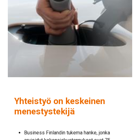
Yhteistyö on keskeinen
menestystekijä
Business Finlandin tukema hanke, jonka