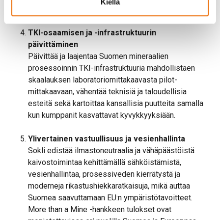
Kiellä
ja rautapohjaisilla materiaaleilla.
TKI-osaamisen ja -infrastruktuurin
päivittäminen
Päivittää ja laajentaa Suomen mineraalien
prosessoinnin TKI-infrastruktuuria mahdollistaen
skaalauksen laboratoriomittakaavasta pilot-
mittakaavaan, vähentää teknisiä ja taloudellisia
esteitä sekä kartoittaa kansallisia puutteita samalla
kun kumppanit kasvattavat kyvykkyyksiään.
Ylivertainen vastuullisuus ja vesienhallinta
Sokli edistää ilmastoneutraalia ja vähäpäästöistä
kaivostoimintaa kehittämällä sähköistämistä,
vesienhallintaa, prosessiveden kierrätystä ja
moderneja rikastushiekkaratkaisuja, mikä auttaa
Suomea saavuttamaan EU:n ympäristötavoitteet.
More than a Mine -hankkeen tulokset ovat