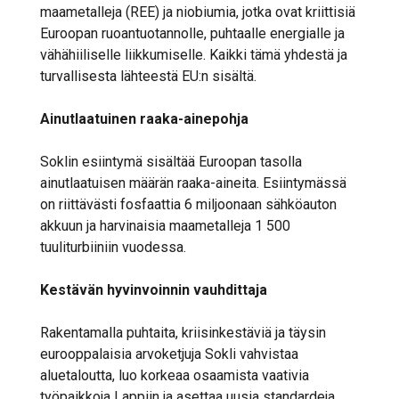
maametalleja (REE) ja niobiumia, jotka ovat kriittisiä
Euroopan ruoantuotannolle, puhtaalle energialle ja
vähähiiliselle liikkumiselle. Kaikki tämä yhdestä ja
turvallisesta lähteestä EU:n sisältä.
Ainutlaatuinen raaka-ainepohja
Soklin esiintymä sisältää Euroopan tasolla
ainutlaatuisen määrän raaka-aineita. Esiintymässä
on riittävästi fosfaattia 6 miljoonaan sähköauton
akkuun ja harvinaisia maametalleja 1 500
tuuliturbiiniin vuodessa.
Kestävän hyvinvoinnin vauhdittaja
Rakentamalla puhtaita, kriisinkestäviä ja täysin
eurooppalaisia arvoketjuja Sokli vahvistaa
aluetaloutta, luo korkeaa osaamista vaativia
työpaikkoja Lappiin ja asettaa uusia standardeja