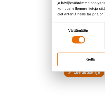
ja kävijämäärämme analysoim
kumppaneillemme tietoja siitä
olet antanut heille tai joita o
Toukokuun 2025 uutiskir
Suostumuksen
Tulevat tapahtumat
Välttämätön
valinta
Pumppauskokeita So
Loitsana-lammen jat
Uusien työntekijöide
Lue koko uutiskirje oheise
Lähetämme kuulumisia no
Kiellä
Lue uutiskirje