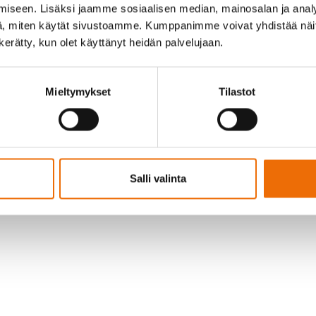
iseen. Lisäksi jaamme sosiaalisen median, mainosalan ja analy
, miten käytät sivustoamme. Kumppanimme voivat yhdistää näitä t
n kerätty, kun olet käyttänyt heidän palvelujaan.
jeessämme on aiheina mm.:
Mieltymykset
Tilastot
klissa kesäkaudella
kuvatoimiset mittaukset käynnissä
mme esittelyitä
sta linkistä. Jos haluat tilata kirjeen sähköpostiisi,
liity postitu
in kerran kuukaudessa.
Salli valinta