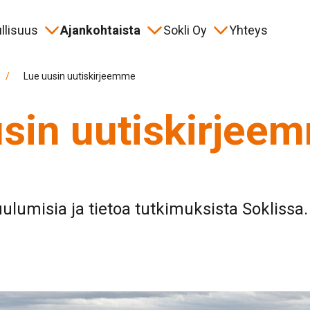
llisuus
Ajankohtaista
Sokli Oy
Yhteys
jana
allinen yhteistyö
ahtumat
 than a Mine -hanke
Historia
Turvallisuus
Materiaalipankki
Hakusana
/
Lue uusin uutiskirjeemme
sin uutiskirjee
sorointi
ulumisia ja tietoa tutkimuksista Soklissa.