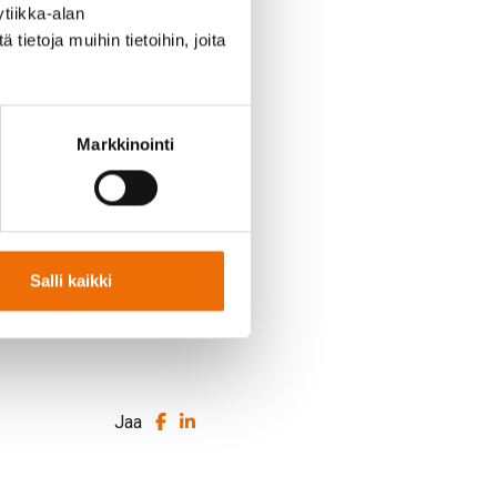
tiikka-alan
ietoja muihin tietoihin, joita
Markkinointi
slistallemme tästä
.
Salli kaikki
Jaa