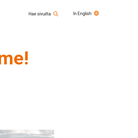
In English
Hae sivuilta
Usein kysytyt kysymykset
Avoimet työpaikat
Hae sivustolta
mme!