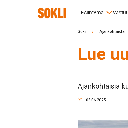
Esiintymä
Vastuu
Koetoiminta
Ympäristö ja elinkeinot
Uutiset
Hallinnointi
Aika
Paik
Tap
More
Sokli
/
Ajankohtaista
Lue uu
Tietoa urakoitsijoille
Spon
Ajankohtaisia ku
03.06.2025