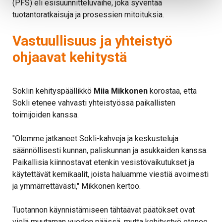
(PFS) eli esisuunnitteluvaihe, joka syventää
tuotantoratkaisuja ja prosessien mitoituksia.
Vastuullisuus ja yhteistyö
ohjaavat kehitystä
Soklin kehityspäällikkö
Miia Mikkonen
korostaa, että
Sokli etenee vahvasti yhteistyössä paikallisten
toimijoiden kanssa.
"Olemme jatkaneet Sokli-kahveja ja keskusteluja
säännöllisesti kunnan, paliskunnan ja asukkaiden kanssa.
Paikallisia kiinnostavat etenkin vesistövaikutukset ja
käytettävät kemikaalit, joista haluamme viestiä avoimesti
ja ymmärrettävästi," Mikkonen kertoo.
Tuotannon käynnistämiseen tähtäävät päätökset ovat
vielä muutaman vuoden päässä, mutta kehitystyö etenee