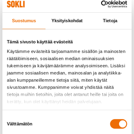
geologisia ja prosessikehityksellisiä tutkimuksia.
Talvikaudella toteutettiin kairauksia harvinaisten
maametallien esiintymisalueella, ja näytteiden analyysit
Suostumus
Yksityiskohdat
Tietoja
ovat parhaillaan viimeistelyvaiheessa.
"Soklissa on useita eri malmityyppejä, ja jokaiselle on
Tämä sivusto käyttää evästeitä
kehitettävä soveltuva hyödyntämismenetelmä. Tänä
vuonna olemme pystyneet rajaamaan tutkimuskohteita ja
Käytämme evästeitä tarjoamamme sisällön ja mainosten
keskittymään niihin, jotka tarjoavat parhaat tekniset ja
räätälöimiseen, sosiaalisen median ominaisuuksien
taloudelliset edellytykset jatkolle," Heino kertoo.
tukemiseen ja kävijämäärämme analysoimiseen. Lisäksi
jaamme sosiaalisen median, mainosalan ja analytiikka-
Ympäristöpuolella Sokli on jatkanut jo usean vuoden ajan
alan kumppaneillemme tietoja siitä, miten käytät
toteutettua tarkkailuohjelmaa, joka kattaa sekä pinta- että
sivustoamme. Kumppanimme voivat yhdistää näitä
pohjavedet. Kesän aikana aloitettiin lisäksi
tietoja muihin tietoihin, joita olet antanut heille tai joita on
direktiivilajeihin liittyviä siirtoistutuskokeita
kerätty, kun olet käyttänyt heidän palvelujaan.
kasvillisuuden sopeutumisen seuraamiseksi.
Suostumuksen
Yli 20 vuoden kannattava
Välttämätön
valinta