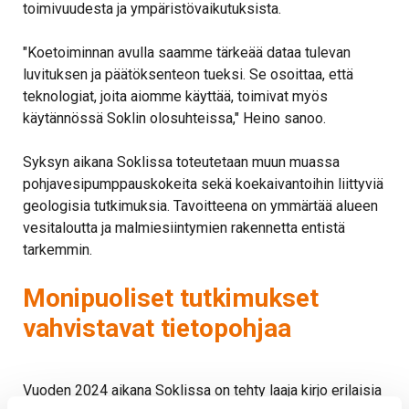
toimivuudesta ja ympäristövaikutuksista.
"Koetoiminnan avulla saamme tärkeää dataa tulevan
luvituksen ja päätöksenteon tueksi. Se osoittaa, että
teknologiat, joita aiomme käyttää, toimivat myös
käytännössä Soklin olosuhteissa," Heino sanoo.
Syksyn aikana Soklissa toteutetaan muun muassa
pohjavesipumppauskokeita sekä koekaivantoihin liittyviä
geologisia tutkimuksia. Tavoitteena on ymmärtää alueen
vesitaloutta ja malmiesiintymien rakennetta entistä
tarkemmin.
Monipuoliset tutkimukset
vahvistavat tietopohjaa
Vuoden 2024 aikana Soklissa on tehty laaja kirjo erilaisia