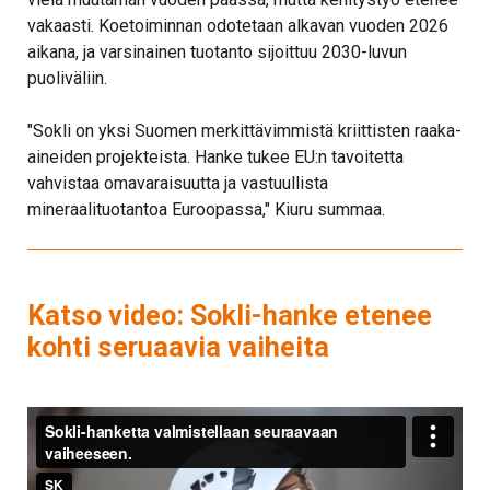
vakaasti. Koetoiminnan odotetaan alkavan vuoden 2026
aikana, ja varsinainen tuotanto sijoittuu 2030-luvun
puoliväliin.
"Sokli on yksi Suomen merkittävimmistä kriittisten raaka-
aineiden projekteista. Hanke tukee EU:n tavoitetta
vahvistaa omavaraisuutta ja vastuullista
mineraalituotantoa Euroopassa," Kiuru summaa.
Katso video: Sokli-hanke etenee
kohti seruaavia vaiheita