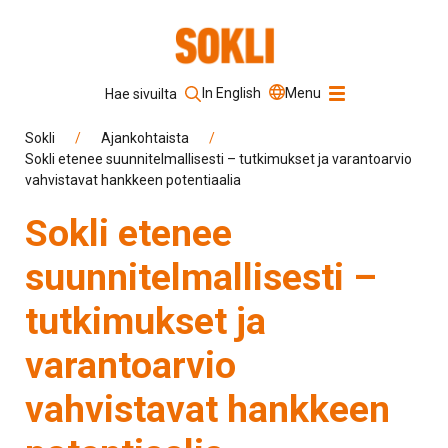
In English
Menu
Hae sivuilta
Hakusana
Sokli
/
Ajankohtaista
/
Sokli etenee suunnitelmallisesti – tutkimukset ja varantoarvio
vahvistavat hankkeen potentiaalia
Hae sivustolta
Sokli etenee
suunnitelmallisesti –
tutkimukset ja
varantoarvio
vahvistavat hankkeen