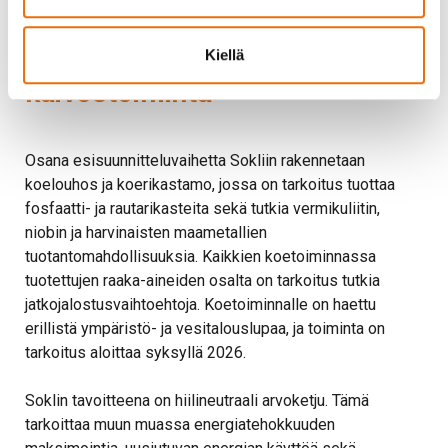
Koetoiminnalla varmistetaan
turvallinen täyden mittakaavan
Kiellä
kaivostoiminta
Osana esisuunnitteluvaihetta Sokliin rakennetaan
koelouhos ja koerikastamo, jossa on tarkoitus tuottaa
fosfaatti- ja rautarikasteita sekä tutkia vermikuliitin,
niobin ja harvinaisten maametallien
tuotantomahdollisuuksia. Kaikkien koetoiminnassa
tuotettujen raaka-aineiden osalta on tarkoitus tutkia
jatkojalostusvaihtoehtoja. Koetoiminnalle on haettu
erillistä ympäristö- ja vesitalouslupaa, ja toiminta on
tarkoitus aloittaa syksyllä 2026.
Soklin tavoitteena on hiilineutraali arvoketju. Tämä
tarkoittaa muun muassa energiatehokkuuden