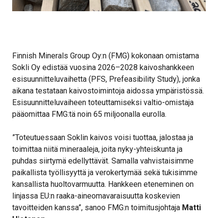
Finnish Minerals Group Oy:n (FMG) kokonaan omistama
Sokli Oy edistää vuosina 2026–2028 kaivoshankkeen
esisuunnitteluvaihetta (PFS, Prefeasibility Study), jonka
aikana testataan kaivostoimintoja aidossa ympäristössä.
Esisuunnitteluvaiheen toteuttamiseksi valtio-omistaja
pääomittaa FMG:tä noin 65 miljoonalla eurolla.
”Toteutuessaan Soklin kaivos voisi tuottaa, jalostaa ja
toimittaa niitä mineraaleja, joita nyky-yhteiskunta ja
puhdas siirtymä edellyttävät. Samalla vahvistaisimme
paikallista työllisyyttä ja verokertymää sekä tukisimme
kansallista huoltovarmuutta. Hankkeen eteneminen on
linjassa EU:n raaka-aineomavaraisuutta koskevien
tavoitteiden kanssa”, sanoo FMG:n toimitusjohtaja
Matti