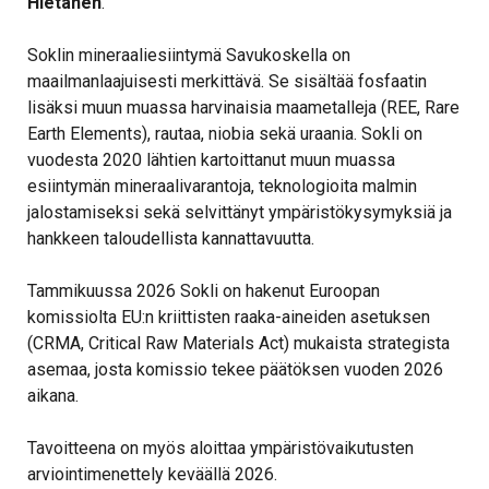
Hietanen
.
Soklin mineraaliesiintymä Savukoskella on
maailmanlaajuisesti merkittävä. Se sisältää fosfaatin
lisäksi muun muassa harvinaisia maametalleja (REE, Rare
Earth Elements), rautaa, niobia sekä uraania. Sokli on
vuodesta 2020 lähtien kartoittanut muun muassa
esiintymän mineraalivarantoja, teknologioita malmin
jalostamiseksi sekä selvittänyt ympäristökysymyksiä ja
hankkeen taloudellista kannattavuutta.
Tammikuussa 2026 Sokli on hakenut Euroopan
komissiolta EU:n kriittisten raaka-aineiden asetuksen
(CRMA, Critical Raw Materials Act) mukaista strategista
asemaa, josta komissio tekee päätöksen vuoden 2026
aikana.
Tavoitteena on myös aloittaa ympäristövaikutusten
arviointimenettely keväällä 2026.