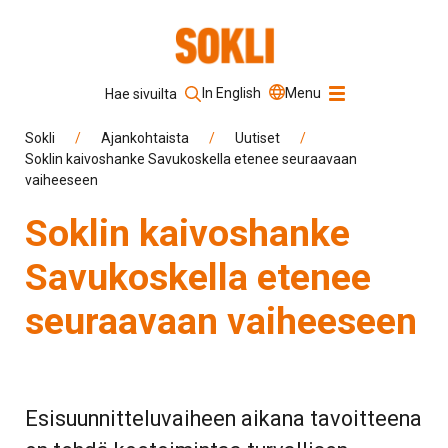
In English
Menu
Hae sivuilta
Hakusana
Sokli
/
Ajankohtaista
/
Uutiset
/
Soklin kaivoshanke Savukoskella etenee seuraavaan
vaiheeseen
Hae sivustolta
Soklin kaivoshanke
Savukoskella etenee
seuraavaan vaiheeseen
Esisuunnitteluvaiheen aikana tavoitteena