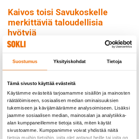
Kaivos toisi Savukoskelle
merkittäviä taloudellisia
hyötyjä
Kaivoshankkeella olisi huomattava myönteinen vaikutus
talouteen paikallisesti, sillä se toisi uusia työpaikkoja,
Suostumus
Yksityiskohdat
Tietoja
verotuloja ja kysyntää palveluille.
Tämä sivusto käyttää evästeitä
”Meille on tärkeää edistää hanketta yhteistyössä
paikallisten kanssa, jotta kaivostoiminta ja eri elinkeinot
Käytämme evästeitä tarjoamamme sisällön ja mainosten
voivat toimia rinnakkain. Hankkeen laajeneminen ja
räätälöimiseen, sosiaalisen median ominaisuuksien
koetoiminnan käynnistäminen vaativat lisäresursseja.
tukemiseen ja kävijämäärämme analysoimiseen. Lisäksi
Tavoitteenamme on työllistää mahdollisimman paljon
jaamme sosiaalisen median, mainosalan ja analytiikka-
paikallisia. Rekrytoimme uusia työntekijöitä kevään
alan kumppaneillemme tietoja siitä, miten käytät
aikana ja tarkoituksemme on kouluttaa osaajia
sivustoamme. Kumppanimme voivat yhdistää näitä
yhteistyössä oppilaitosten kanssa”, sanoo Soklin
tietoja muihin tietoihin, joita olet antanut heille tai joita on