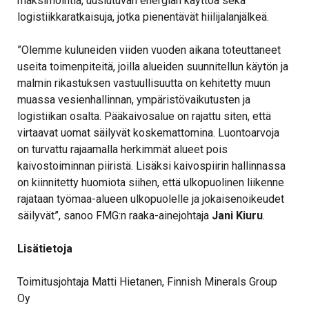
maksimointia, uusiutuvan energian käyttöä sekä
logistiikkaratkaisuja, jotka pienentävät hiilijalanjälkeä.
”Olemme kuluneiden viiden vuoden aikana toteuttaneet
useita toimenpiteitä, joilla alueiden suunnitellun käytön ja
malmin rikastuksen vastuullisuutta on kehitetty muun
muassa vesienhallinnan, ympäristövaikutusten ja
logistiikan osalta. Pääkaivosalue on rajattu siten, että
virtaavat uomat säilyvät koskemattomina. Luontoarvoja
on turvattu rajaamalla herkimmät alueet pois
kaivostoiminnan piiristä. Lisäksi kaivospiirin hallinnassa
on kiinnitetty huomiota siihen, että ulkopuolinen liikenne
rajataan työmaa-alueen ulkopuolelle ja jokaisenoikeudet
säilyvät”, sanoo FMG:n raaka-ainejohtaja
Jani Kiuru
.
Lisätietoja
Toimitusjohtaja Matti Hietanen, Finnish Minerals Group
Oy