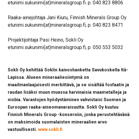
etunimi.sukunimi(at)mineralsgroup.fi. p. 040 823 8806
Raaka-ainejohtaja Jani Kiuru, Finnish Minerals Group Oy
etunimi.sukunimi(at)mineralsgroup.fi, p. 040 823 8471
Projektijohtaja Pasi Heino, Sokli Oy
etunimi.sukunimi(at)mineralsgroup.fi, p. 050 553 5032
Sokli Oy kehittää Soklin kaivoshanketta Savukoskella Itä-
Lapissa. Alueen mineraaliesiintymä on
maailmanlaajuisesti merkittävä, ja se sisältää fosfaatin ja
raudan lisäksi muun muassa harvinaisia maametalleja ja
niobia. Varantojen hyödyntäminen vahvistaisi Suomen ja
Euroopan raaka-aineomavaraisuutta. Sokli Oy kuuluu
Finnish Minerals Group -konserniin, jonka perustehtävänä
on maksimoida suomalaisten mineraalien arvo
vastuullisesti.
www.sokli.fi