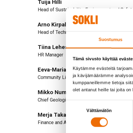
Tuija Hilli
Head of Sustainability, Environment and Safet
Arno Kirpala
Head of Technology and Business Developm
Suostumus
Tiina Lehesniemi
HR Manager
Tämä sivusto käyttää eväste
Käytämme evästeitä tarjoama
Eeva-Maria Maijala
ja kävijämäärämme analysoim
Community Liaison Manager
kumppaneillemme tietoja siitä
olet antanut heille tai joita o
Mikko Numminen
Chief Geologist
Suostumuksen
Välttämätön
valinta
Merja Takala
Finance and Administrative Manager