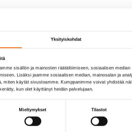
y
ent
Yksityiskohdat
itä
mme sisällön ja mainosten räätälöimiseen, sosiaalisen median
iseen. Lisäksi jaamme sosiaalisen median, mainosalan ja analy
, miten käytät sivustoamme. Kumppanimme voivat yhdistää näitä t
n kerätty, kun olet käyttänyt heidän palvelujaan.
Mieltymykset
Tilastot