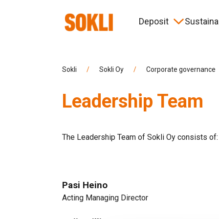
Deposit
Sustainab
Timeline
Environment
News
Corporate governance
Hist
Coop
Eve
More
Sokli
/
Sokli Oy
/
Corporate governance
Information for contractors
Leadership Team
The Leadership Team of Sokli Oy consists of:
Pasi Heino
Acting Managing Director