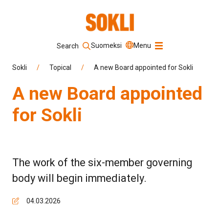
Suomeksi
Menu
Search
Keyword
Sokli
/
Topical
/
A new Board appointed for Sokli
A new Board appointed
Search
for Sokli
The work of the six-member governing
body will begin immediately.
04.03.2026