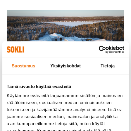
Suostumus
Yksityiskohdat
Tietoja
Tämä sivusto käyttää evästeitä
Käytämme evästeitä tarjoamamme sisällön ja mainosten
A new Board of Directors has been appointed for Sokli
räätälöimiseen, sosiaalisen median ominaisuuksien
Oy, and it will commence its work in March 2026. The
tukemiseen ja kävijämäärämme analysoimiseen. Lisäksi
Board consists of the following members:
jaamme sosiaalisen median, mainosalan ja analytiikka-
alan kumppaneillemme tietoja siitä, miten käytät
Kari Vyhtinen, M.Sc. (Eng.), eMBA, Chair of the Board
sivustoamme. Kumppanimme voivat yhdistää näitä