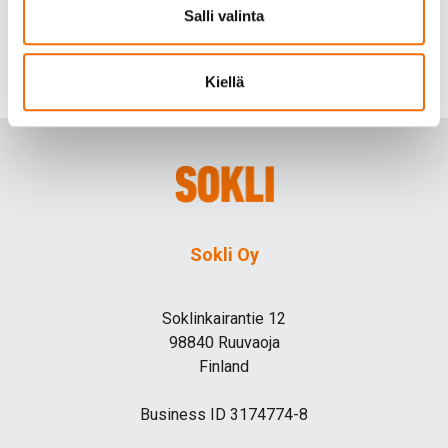
Salli valinta
of Finnish minerals responsibly
.
www.sokli.fi
Kiellä
Share
Sokli Oy
Soklinkairantie 12
98840 Ruuvaoja
Finland
Business ID 3174774-8