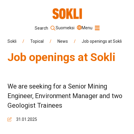
Suomeksi
Menu
Search
Keyword
Sokli
/
Topical
/
News
/
Job openings at Sokli
Job openings at Sokli
Search
We are seeking for a Senior Mining
Engineer, Environment Manager and two
Geologist Trainees
31.01.2025