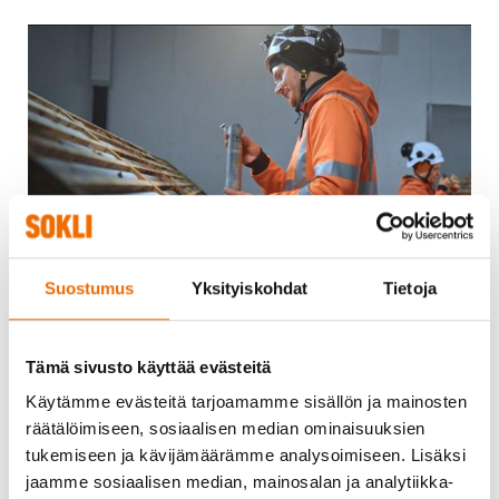
Suostumus
Yksityiskohdat
Tietoja
We are seeking for new talents to join our team and
Tämä sivusto käyttää evästeitä
support the development of the Sokli-project.
Käytämme evästeitä tarjoamamme sisällön ja mainosten
räätälöimiseen, sosiaalisen median ominaisuuksien
Senior Mining Engineer
for permanent position.
tukemiseen ja kävijämäärämme analysoimiseen. Lisäksi
Apply by February 18th.
jaamme sosiaalisen median, mainosalan ja analytiikka-
Environment Manager
for permanent