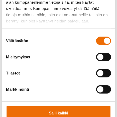
alan kumppaneillemme tietoja siitä, miten käytät
position. Apply by February 18th.
sivustoamme. Kumppanimme voivat yhdistää näitä
Two Geologist Trainees
for a 4-month period in
tietoja muihin tietoihin, joita olet antanut heille tai joita on
May–September 2025. Apply by February 16th.
kerätty, kun olet käyttänyt heidän palvelujaan.
Read detailed job descriptions and application
Suostumuksen
instructions on page
Open positions
Välttämätön
valinta
What is it like to work at Sokli?
Mieltymykset
Watch the video to see a typical workday at Sokli.
Tilastot
Markkinointi
Salli kaikki